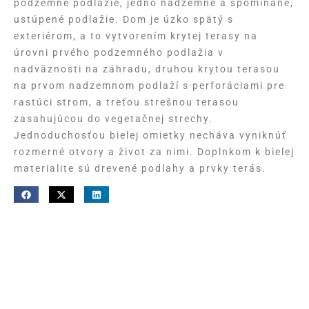
podzemné podlažie, jedno nadzemné a spomínané,
ustúpené podlažie. Dom je úzko spätý s
exteriérom, a to vytvorením krytej terasy na
úrovni prvého podzemného podlažia v
nadväznosti na záhradu, druhou krytou terasou
na prvom nadzemnom podlaží s perforáciami pre
rastúci strom, a treťou strešnou terasou
zasahujúcou do vegetačnej strechy.
Jednoduchosťou bielej omietky necháva vyniknúť
rozmerné otvory a život za nimi. Doplnkom k bielej
materialite sú drevené podlahy a prvky terás.