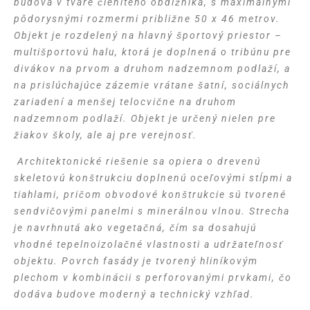
budova v tvare členitého obdĺžnika,
s maximálnymi
pôdorysnými rozmermi približne 50 x 46 metrov.
Objekt je rozdelený na hlavný športový priestor –
multišportovú
halu, ktorá je doplnená o tribúnu pre
divákov na prvom a druhom
nadzemnom podlaží, a
na prislúchajúce zázemie vrátane šatní, sociálnych
zariadení a menšej telocvične na druhom
nadzemnom podlaží. Objekt je určený nielen pre
žiakov školy, ale aj pre verejnosť.
Architektonické riešenie sa opiera o drevenú
skeletovú konštrukciu doplnenú oceľovými stĺpmi a
tiahlami, pričom obvodové konštrukcie sú tvorené
sendvičovými panelmi s minerálnou vlnou. Strecha
je navrhnutá ako vegetačná, čím sa dosahujú
vhodné tepelnoizolačné vlastnosti a udržateľnosť
objektu. Povrch fasády je tvorený hliníkovým
plechom v kombinácii s perforovanými prvkami, čo
dodáva budove moderný a technický vzhľad.