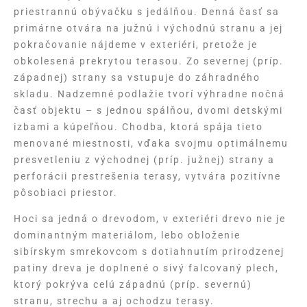
priestrannú obývačku s jedálňou. Denná časť sa
primárne otvára na južnú i východnú stranu a jej
pokračovanie nájdeme v exteriéri, pretože je
obkolesená prekrytou terasou. Zo severnej (príp.
západnej) strany sa vstupuje do záhradného
skladu. Nadzemné podlažie tvorí výhradne nočná
časť objektu – s jednou spálňou, dvomi detskými
izbami a kúpeľňou. Chodba, ktorá spája tieto
menované miestnosti, vďaka svojmu optimálnemu
presvetleniu z východnej (príp. južnej) strany a
perforácii prestrešenia terasy, vytvára pozitívne
pôsobiaci priestor.
Hoci sa jedná o drevodom, v exteriéri drevo nie je
dominantným materiálom, lebo obloženie
sibírskym smrekovcom s dotiahnutím prirodzenej
patiny dreva je doplnené o sivý falcovaný plech,
ktorý pokrýva celú západnú (príp. severnú)
stranu, strechu a aj ochodzu terasy.