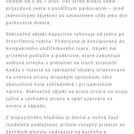
veľkom od 5 do 7 árov. Cez stred areálu vedie
príjazdová cesta s pozdĺžnym parkovaním – pred
jednotlivými objektmi sú umiestnené vždy jeho dve
parkovacie miesta.
Rekreačný objekt kapacitne vyhovuje od jedno po
štvorčlennú rodinu. Pôdorysne je koncipovaný do
kompaktného obdĺžnikového tvaru. Objekt má
prízemné podlažie a podkrovie, ktoré zakončuje
sedlová strecha s presahmi na troch stranách.
Keďže v rezorte sú rekreačné objekty orientované
na svetové strany dvojakým spôsobom, táto
skutočnosť bola zohľadnená i pri samotnom
návrhu. Rekreačný objekt sa preto otvára na svoju
južnú a východnú stranu a opäť uzatvára zo
severu a západu.
Z dispozičného hľadiska je denná a nočná časť
rozdelená podlažiami, pričom vstupný priestor so
šatníkom plynulo nadväzuje na kuchyňu a