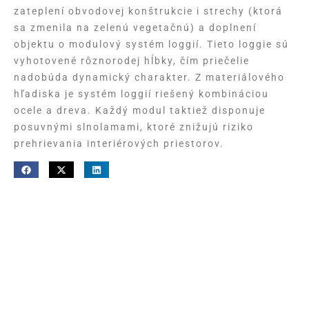
zateplení obvodovej konštrukcie i strechy (ktorá
sa zmenila na zelenú vegetačnú) a doplnení
objektu o modulový systém loggií. Tieto loggie sú
vyhotovené rôznorodej hĺbky, čím priečelie
nadobúda dynamický charakter. Z materiálového
hľadiska je systém loggií riešený kombináciou
ocele a dreva. Každý modul taktiež disponuje
posuvnými slnolamami, ktoré znižujú riziko
prehrievania interiérových priestorov.