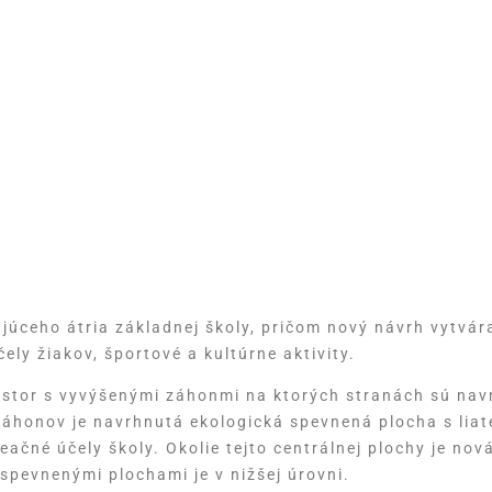
júceho átria základnej školy, pričom nový návrh vytvára 
ly žiakov, športové a kultúrne aktivity.
stor s vyvýšenými záhonmi na ktorých stranách sú navrh
áhonov je navrhnutá ekologická spevnená plocha s liate
ačné účely školy. Okolie tejto centrálnej plochy je nov
 spevnenými plochami je v nižšej úrovni.