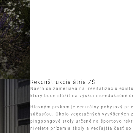
Rekonštrukcia átria ZŠ
Návrh sa zameriava na revitalizáciu existu
ktorý bude slúžiť na výskumno-edukačné úče
Hlavným prvkom je centrálny pobytový prie
súčasťou. Okolo vegetačných vyvýšených z
pingpongové stoly určené na športovo rekre
nivelete prízemia školy a vedľajšia časť so