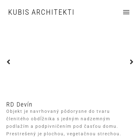
KUBIS ARCHITEKTI
RD Devín
Objekt je navrhovaný pôdorysne do tvaru
členitého obdĺžnika s jedným nadzemným
podlažím a podpivničením pod časťou domu.
Prestrešený je plochou, vegetačnou strechou.