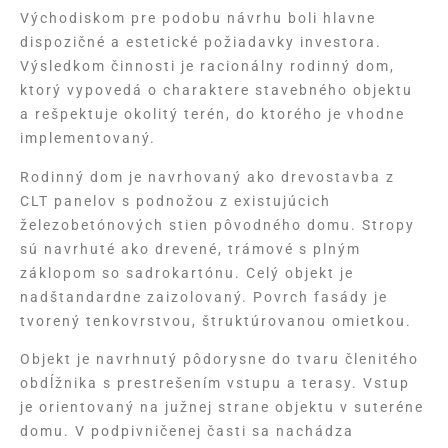
Východiskom pre podobu návrhu boli hlavne
dispozičné a estetické požiadavky investora.
Výsledkom činnosti je racionálny rodinný dom,
ktorý vypovedá o charaktere stavebného objektu
a rešpektuje okolitý terén, do ktorého je vhodne
implementovaný.
Rodinný dom je navrhovaný ako drevostavba z
CLT panelov s podnožou z existujúcich
železobetónových stien pôvodného domu. Stropy
sú navrhuté ako drevené, trámové s plným
záklopom so sadrokartónu. Celý objekt je
nadštandardne zaizolovaný. Povrch fasády je
tvorený tenkovrstvou, štruktúrovanou omietkou.
Objekt je navrhnutý pôdorysne do tvaru členitého
obdĺžnika s prestrešením vstupu a terasy. Vstup
je orientovaný na južnej strane objektu v suteréne
domu. V podpivničenej časti sa nachádza