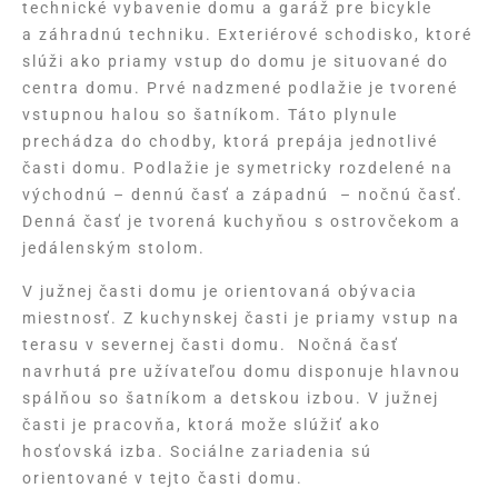
technické vybavenie domu a garáž pre bicykle
a záhradnú techniku. Exteriérové schodisko, ktoré
slúži ako priamy vstup do domu je situované do
centra domu. Prvé nadzmené podlažie je tvorené
vstupnou halou so šatníkom. Táto plynule
prechádza do chodby, ktorá prepája jednotlivé
časti domu. Podlažie je symetricky rozdelené na
východnú – dennú časť a západnú – nočnú časť.
Denná časť je tvorená kuchyňou s ostrovčekom a
jedálenským stolom.
V južnej časti domu je orientovaná obývacia
miestnosť. Z kuchynskej časti je priamy vstup na
terasu v severnej časti domu. Nočná časť
navrhutá pre užívateľou domu disponuje hlavnou
spálňou so šatníkom a detskou izbou. V južnej
časti je pracovňa, ktorá može slúžiť ako
hosťovská izba. Sociálne zariadenia sú
orientované v tejto časti domu.