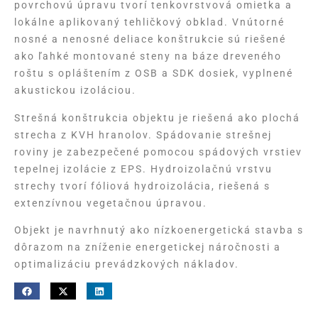
povrchovú úpravu tvorí tenkovrstvová omietka a
lokálne aplikovaný tehličkový obklad. Vnútorné
nosné a nenosné deliace konštrukcie sú riešené
ako ľahké montované steny na báze dreveného
roštu s opláštením z OSB a SDK dosiek, vyplnené
akustickou izoláciou.
Strešná konštrukcia objektu je riešená ako plochá
strecha z KVH hranolov. Spádovanie strešnej
roviny je zabezpečené pomocou spádových vrstiev
tepelnej izolácie z EPS. Hydroizolačnú vrstvu
strechy tvorí fóliová hydroizolácia, riešená s
extenzívnou vegetačnou úpravou.
Objekt je navrhnutý ako nízkoenergetická stavba s
dôrazom na zníženie energetickej náročnosti a
optimalizáciu prevádzkových nákladov.