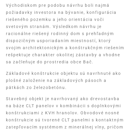
Východiskom pre podobu návrhu boli najmä
požiadavky investora na bývanie, konfigurácia
riešeného pozemku a jeho orientácia voči
svetovým stranám. Výsledkom návrhu je
racionálne riešený rodinný dom s prehľadným
dispozičným usporiadaním miestností, ktorý
svojim architektonickým a konštrukčným riešením
rešpektuje charakter okolitej zástavby a vhodne
sa začleňuje do prostredia obce Bač.
Základové konštrukcie objektu sú navrhnuté ako
plošné založenie na základových pásoch a
pätkách zo železobetónu.
Stavebný objekt je navrhovaný ako drevostavba
na báze CLT panelov v kombinácii s doplnkovými
konštrukciami z KVH hranolov. Obvodové nosné
konštrukcie sú tvorené CLT panelmi s kontaktným
zatepľovacím systémom z minerálnej vlny, pričom