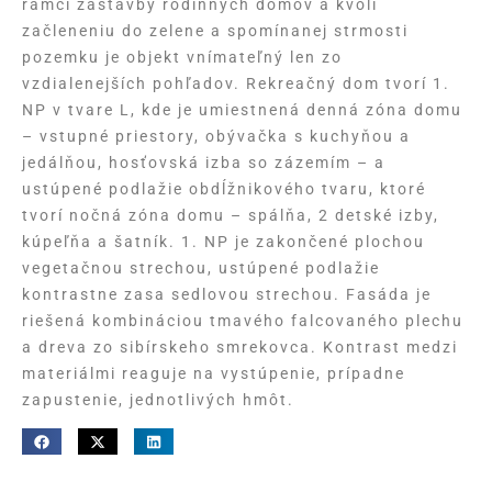
rámci zástavby rodinných domov a kvôli
začleneniu do zelene a spomínanej strmosti
pozemku je objekt vnímateľný len zo
vzdialenejších pohľadov. Rekreačný dom tvorí 1.
NP v tvare L, kde je umiestnená denná zóna domu
– vstupné priestory, obývačka s kuchyňou a
jedálňou, hosťovská izba so zázemím – a
ustúpené podlažie obdĺžnikového tvaru, ktoré
tvorí nočná zóna domu – spálňa, 2 detské izby,
kúpeľňa a šatník. 1. NP je zakončené plochou
vegetačnou strechou, ustúpené podlažie
kontrastne zasa sedlovou strechou. Fasáda je
riešená kombináciou tmavého falcovaného plechu
a dreva zo sibírskeho smrekovca. Kontrast medzi
materiálmi reaguje na vystúpenie, prípadne
zapustenie, jednotlivých hmôt.