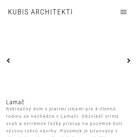
KUBIS ARCHITEKTI
Lamač
Rekreačný dom s piatimi izbami pre 4-člennú
rodinu sa nachádza v Lamači. Obzvlášť strmý
svah a extrémne ťažký prístup na pozemok boli
výzvou tohto návrhu. Pozemok je situovaný v