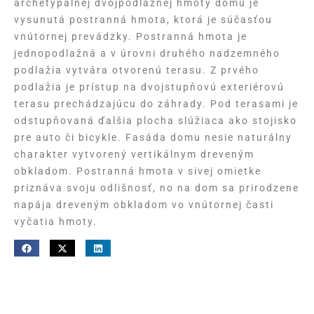
archetypálnej dvojpodlažnej hmoty domu je
vysunutá postranná hmota, ktorá je súčasťou
vnútornej prevádzky. Postranná hmota je
jednopodlažná a v úrovni druhého nadzemného
podlažia vytvára otvorenú terasu. Z prvého
podlažia je prístup na dvojstupňovú exteriérovú
terasu prechádzajúcu do záhrady. Pod terasami je
odstupňovaná ďalšia plocha slúžiaca ako stojisko
pre auto či bicykle. Fasáda domu nesie naturálny
charakter vytvorený vertikálnym dreveným
obkladom. Postranná hmota v sivej omietke
priznáva svoju odlišnosť, no na dom sa prirodzene
napája dreveným obkladom vo vnútornej časti
vyčatia hmoty.