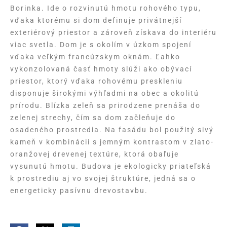
Borinka. Ide o rozvinutú hmotu rohového typu,
vďaka ktorému si dom definuje privátnejší
exteriérový priestor a zároveň získava do interiéru
viac svetla. Dom je s okolím v úzkom spojení
vďaka veľkým francúzskym oknám. Ľahko
vykonzolovaná časť hmoty slúži ako obývací
priestor, ktorý vďaka rohovému preskleniu
disponuje širokými výhľadmi na obec a okolitú
prírodu. Blízka zeleň sa prirodzene prenáša do
zelenej strechy, čím sa dom začleňuje do
osadeného prostredia. Na fasádu bol použitý sivý
kameň v kombinácii s jemným kontrastom v zlato-
oranžovej drevenej textúre, ktorá obaľuje
vysunutú hmotu. Budova je ekologicky priateľská
k prostrediu aj vo svojej štruktúre, jedná sa o
energeticky pasívnu drevostavbu.