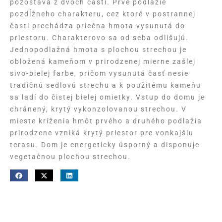
pozostáva z dvoch častí. Prvé podlažie
pozdĺžneho charakteru, cez ktoré v postrannej
časti prechádza priečna hmota vysunutá do
priestoru. Charakterovo sa od seba odlišujú.
Jednopodlažná hmota s plochou strechou je
obložená kameňom v prirodzenej mierne zašlej
sivo-bielej farbe, pričom vysunutá časť nesie
tradičnú sedlovú strechu a k použitému kameňu
sa ladí do čistej bielej omietky. Vstup do domu je
chránený, krytý vykonzolovanou strechou. V
mieste kríženia hmôt prvého a druhého podlažia
prirodzene vzniká krytý priestor pre vonkajšiu
terasu. Dom je energeticky úsporný a disponuje
vegetačnou plochou strechou.