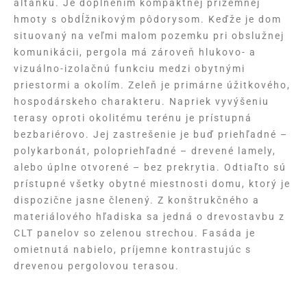
altánku. Je doplnením kompaktnej prízemnej
hmoty s obdĺžnikovým pôdorysom. Keďže je dom
situovaný na veľmi malom pozemku pri obslužnej
komunikácii, pergola má zároveň hlukovo- a
vizuálno-izolačnú funkciu medzi obytnými
priestormi a okolím. Zeleň je primárne úžitkového,
hospodárskeho charakteru. Napriek vyvýšeniu
terasy oproti okolitému terénu je prístupná
bezbariérovo. Jej zastrešenie je buď priehľadné –
polykarbonát, polopriehľadné – drevené lamely,
alebo úplne otvorené – bez prekrytia. Odtiaľto sú
prístupné všetky obytné miestnosti domu, ktorý je
dispozične jasne členený. Z konštrukčného a
materiálového hľadiska sa jedná o drevostavbu z
CLT panelov so zelenou strechou. Fasáda je
omietnutá nabielo, príjemne kontrastujúc s
drevenou pergolovou terasou.